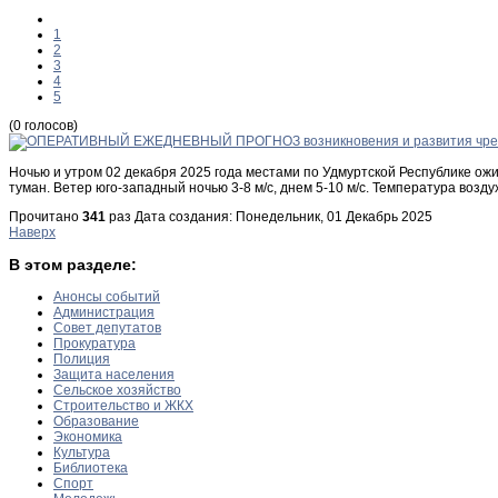
1
2
3
4
5
(0 голосов)
Ночью и утром 02 декабря 2025 года местами по Удмуртской Республике ож
туман. Ветер юго-западный ночью 3-8 м/с, днем 5-10 м/с. Температура возд
Прочитано
341
раз
Дата создания: Понедельник, 01 Декабрь 2025
Наверх
В этом разделе:
Анонсы событий
Администрация
Совет депутатов
Прокуратура
Полиция
Защита населения
Сельское хозяйство
Строительство и ЖКХ
Образование
Экономика
Культура
Библиотека
Спорт