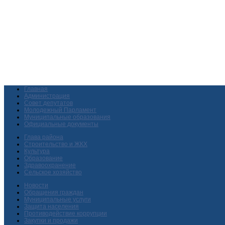
Главная
Администрация
Совет депутатов
Молодежный Парламент
Муниципальные образования
Официальные документы
Глава района
Строительство и ЖКХ
Культура
Образование
Здравоохранение
Сельское хозяйство
Новости
Обращения граждан
Муниципальные услуги
Защита населения
Противодействие коррупции
Закупки и продажи