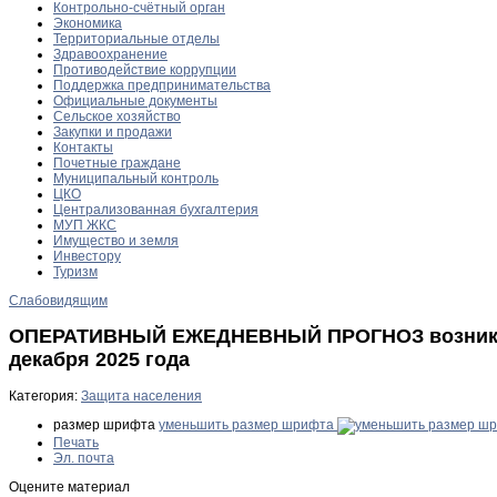
Контрольно-счётный орган
Экономика
Территориальные отделы
Здравоохранение
Противодействие коррупции
Поддержка предпринимательства
Официальные документы
Сельское хозяйство
Закупки и продажи
Контакты
Почетные граждане
Муниципальный контроль
ЦКО
Централизованная бухгалтерия
МУП ЖКС
Имущество и земля
Инвестору
Туризм
Слабовидящим
ОПЕРАТИВНЫЙ ЕЖЕДНЕВНЫЙ ПРОГНОЗ возникнове
декабря 2025 года
Категория:
Защита населения
размер шрифта
уменьшить размер шрифта
Печать
Эл. почта
Оцените материал