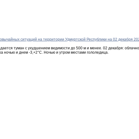
идается туман с ухудшением видимости до 500 м и менее. 02 декабря: облач
уха ночью и днем -3,+2°С. Ночью и утром местами гололедица.