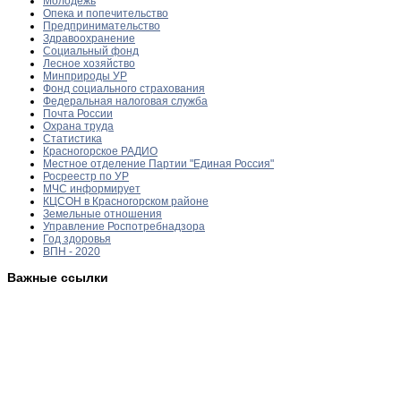
Молодежь
Опека и попечительство
Предпринимательство
Здравоохранение
Социальный фонд
Лесное хозяйство
Минприроды УР
Фонд социального страхования
Федеральная налоговая служба
Почта России
Охрана труда
Статистика
Красногорское РАДИО
Местное отделение Партии "Единая Россия"
Росреестр по УР
МЧС информирует
КЦСОН в Красногорском районе
Земельные отношения
Управление Роспотребнадзора
Год здоровья
ВПН - 2020
Важные ссылки