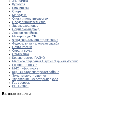
Экономика
Культура
Библиотека
Спорт
Молодежь
Опека и попечительство
Предпринимательство
Здравоохранение
Социальный фонд
Лесное хозяйство
Минприроды УР
Фонд социального страхования
Федеральная налоговая служба
Почта России
Охрана труда
Статистика
Красногорское РАДИО
Местное отделение Партии "Единая Россия"
Росреестр по УР
МЧС информирует
КЦСОН в Красногорском районе
Земельные отношения
Управление Роспотребнадзора
Год здоровья
ВПН - 2020
Важные ссылки