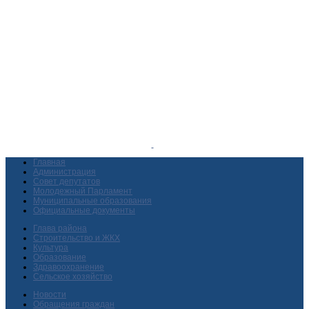
Главная
Администрация
Совет депутатов
Молодежный Парламент
Муниципальные образования
Официальные документы
Глава района
Строительство и ЖКХ
Культура
Образование
Здравоохранение
Сельское хозяйство
Новости
Обращения граждан