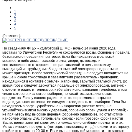
1
2
3
4
5
(0 голосов)
По сведениям ФГБУ «Удмуртский ЦГМС» ночью 14 июня 2026 года
местами по Удмуртской Республике сохраняются грозы. Основные правила
безопасного поведения при грозе: Если Вы находитесь в сельской
местности либо дома: - закройте окна, двери, дымоходы и
вентиляционные отверстия; - не растапливайте печь, поскольку
выходящий из трубы дым обладает высокой электропроводностью и
может притянуть к себе электрический разряд; - не следует находиться на
крыше и около токоотвода и заземлителя (заземлитель - проводник,
находящийся в контакте с землей, например, зарытый стальной лист). Во
время грозы следует держаться подальше от электропроводки, антенн; -
отключите радио и телевизор, избегайте использования телефона, в том
числе сотового, и электроприборов, не касайтесь металлических
предметов. Если у вашего радио - или телеприемника на крыше
индивидуальная антенна, ее следует отсоединить от приборов. Если Вы
находитесь в лесу: - укройтесь на низкорослом участке леса; - не
укрывайтесь вблизи высоких деревьев, особенно сосен, дубов и тополей; -
не прячьтесь под высокие деревья (особенно одинокие). По статистике
наиболее опасны дуб, тополь, ель, сосна; - если грозовой фронт настиг
Вас во время занятий спортом, то немедленно спублики прекратите их.
Металлические предметы (мотоцикл, велосипед и т.д.) положите в сторону,
отойдите от них на 20-30 м; Если вы на открытой местности: - отключите