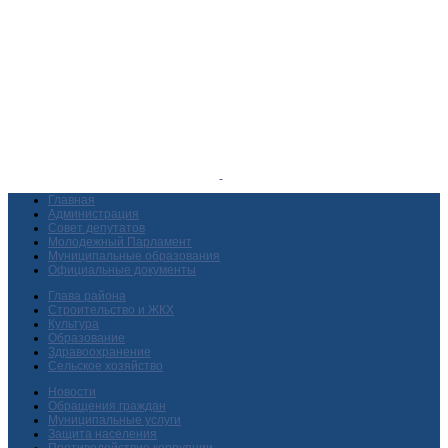
Главная
Администрация
Совет депутатов
Молодежный Парламент
Муниципальные образования
Официальные документы
Глава района
Строительство и ЖКХ
Культура
Образование
Здравоохранение
Сельское хозяйство
Новости
Обращения граждан
Муниципальные услуги
Защита населения
Противодействие коррупции