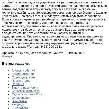
сотовый телефон и другие устройства, не рекомендуется использовать
зонты; - в степи, поле или при отсутствии укрытия (здания) не ложитесь на
землю, подставляя электрическому току все свое тело, а сядьте на
корточки в ложбине, овраге или другом естественном углублении, обхватив
ноги руками; - во время грозы не следует бегать, ездить на велосипеде.
Если в поисках укрытия, вам необходимо пересечь открытое пространство
– не бегите, идите спокойным шагом; - если вы находитесь на
возвышенности, спуститесь вниз; - если во время грозы вы находитесь в
лодке, гребите к берегу; - если гроза застала Вас в автомобиле, не
покидайте его, при этом закройте окна и опустите антенну
радиоприемника. Справки о метеорологическом явлении, повлекшем за
собой причинение материального ущерба, выдает Удмуртский центр по
гидрометеорологии и мониторингу окружающей среды (адрес: г. Ижевск,
ул. Салютовская, 77а, тел. (3412) 700-164).
Прочитано
145
раз
Дата создания: Суббота, 13 Июнь 2026
Наверх
В этом разделе:
Анонсы событий
Администрация
Совет депутатов
Прокуратура
Полиция
Защита населения
Сельское хозяйство
Строительство и ЖКХ
Образование
Экономика
Культура
Библиотека