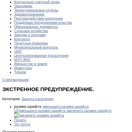
Контрольно-счётный орган
Экономика
Территориальные отделы
Здравоохранение
Противодействие коррупции
Поддержка предпринимательства
Официальные документы
Сельское хозяйство
Закупки и продажи
Контакты
Почетные граждане
Муниципальный контроль
ЦКО
Централизованная бухгалтерия
МУП ЖКС
Имущество и земля
Инвестору
Туризм
Слабовидящим
ЭКСТРЕННОЕ ПРЕДУПРЕЖДЕНИЕ.
Категория:
Защита населения
размер шрифта
уменьшить размер шрифта
увеличить размер шрифта
Печать
Эл. почта
Оцените материал