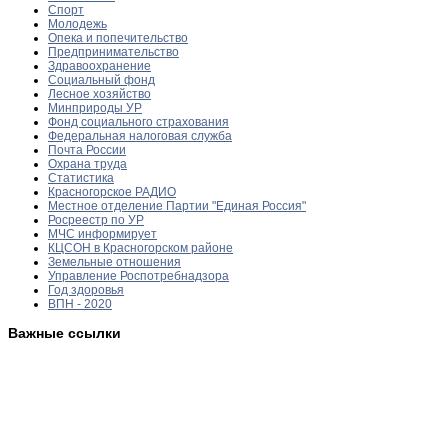
Спорт
Молодежь
Опека и попечительство
Предпринимательство
Здравоохранение
Социальный фонд
Лесное хозяйство
Минприроды УР
Фонд социального страхования
Федеральная налоговая служба
Почта России
Охрана труда
Статистика
Красногорское РАДИО
Местное отделение Партии "Единая Россия"
Росреестр по УР
МЧС информирует
КЦСОН в Красногорском районе
Земельные отношения
Управление Роспотребнадзора
Год здоровья
ВПН - 2020
Важные ссылки