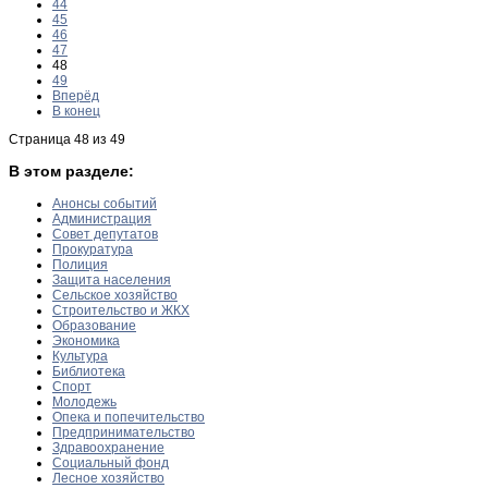
44
45
46
47
48
49
Вперёд
В конец
Страница 48 из 49
В этом разделе:
Анонсы событий
Администрация
Совет депутатов
Прокуратура
Полиция
Защита населения
Сельское хозяйство
Строительство и ЖКХ
Образование
Экономика
Культура
Библиотека
Спорт
Молодежь
Опека и попечительство
Предпринимательство
Здравоохранение
Социальный фонд
Лесное хозяйство