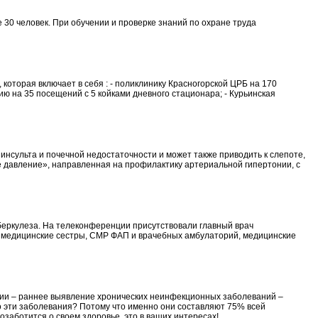
 30 человек. При обучении и проверке знаний по охране труда
оторая включает в себя : - поликлинику Красногорской ЦРБ на 170
ю на 35 посещений с 5 койками дневного стационара; - Курьинская
инсульта и почечной недостаточности и может также приводить к слепоте,
 давление», направленная на профилактику артериальной гипертонии, с
беркулеза. На телеконференции присутствовали главный врач
их медицинские сестры, СМР ФАП и врачебных амбулаторий, медицинские
ции – раннее выявление хронических неинфекционных заболеваний –
о эти заболевания? Потому что именно они составляют 75% всей
аботится о своем здоровье, это в ваших интересах!