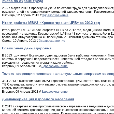
Учёба по охране труда
26-27 Марта 2013 г. проведена учёба по охране труда для руководителей с
руководителей и специалистов учреждений здравоохранения. Рассмотрены
Пятница, 12 Апрель 2013 //
Здравоохранение
Итоги работы МБУЗ «Красногорская ЦРБ» за 2012 год
Итоги работы МБУЗ «Красногорская ЦРБ» за 2012 год. Медицинская помощь 
посещений; - стационар Красногорской ЦРБ на 48 круглосуточных койки и 1
врачебная амбулатория на 40 посещений с 5 койками дневного стационара.
Среда, 10 Апрель 2013 //
Здравоохранение
Всемирный день здоровья
В 2013 году темой Всемирного дня здоровья была выбрана гипертония. Гипе
аритмии и сердечной недостаточности. Гипертонией страдает более 40% в
выходом на предприятия и организации района .
Вторник, 09 Апрель 2013 //
Здравоохранение
Телеконференция посвященная актуальным вопросам своевр
3.04.2013 г. в актовом зале МБУЗ «Красногорская ЦРБ» состоялась телек
Т.В.Сушенцова, заместители главного врача, главная медицинская сестра,
сестры поликлиники.
Вторник, 09 Апрель 2013 //
Здравоохранение
Диспансеризация взрослого населения
С 2013 г. стартует новое профилактическое направление в медицине – ди
болезней системы кровообращения, злокачественных новообразований, сах
смертности и инвалидности населения. Приглашаем пациентов, подлежащих