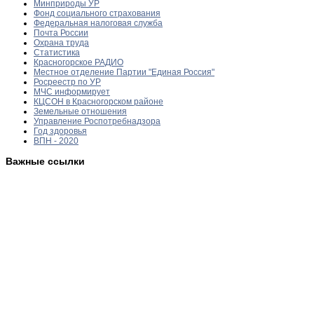
Минприроды УР
Фонд социального страхования
Федеральная налоговая служба
Почта России
Охрана труда
Статистика
Красногорское РАДИО
Местное отделение Партии "Единая Россия"
Росреестр по УР
МЧС информирует
КЦСОН в Красногорском районе
Земельные отношения
Управление Роспотребнадзора
Год здоровья
ВПН - 2020
Важные ссылки