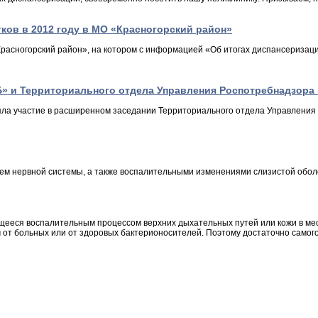
ков в 2012 году в МО «Красногорский район»
Красногорский район», на котором с информацией «Об итогах диспансеризации
 и Территориального отдела Управления Роспотребнадзора п
яла участие в расширенном заседании Территориального отдела Управления Р
м нервной системы, а также воспалительными изменениями слизистой оболо
щееся воспалительным процессом верхних дыхательных путей или кожи в мес
т больных или от здоровых бактерионосителей. Поэтому достаточно самого 