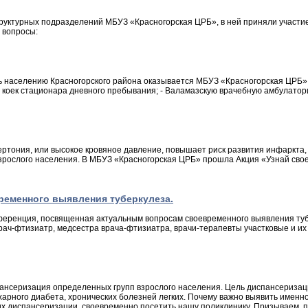
труктурных подразделений МБУЗ «Красногорская ЦРБ», в ней приняли участие
 вопросы:
населению Красногорского района оказывается МБУЗ «Красногорская ЦРБ», к
1 коек стационара дневного пребывания; - Валамазскую врачебную амбулатори
ртония, или высокое кровяное давление, повышает риск развития инфаркта, 
зрослого населения. В МБУЗ «Красногорская ЦРБ» прошла Акция «Узнай свое
еменного выявления туберкулеза.
онференция, посвященная актуальным вопросам своевременного выявления ту
 врач-фтизиатр, медсестра врача-фтизиатра, врачи-терапевты участковые и 
спансеризация определенных групп взрослого населения. Цель диспансериза
арного диабета, хронических болезней легких. Почему важно выявить именн
 диспансеризации, своевременно посетить нашу поликлинику. Призываем, поз