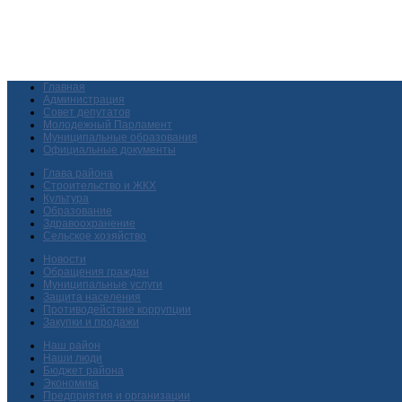
Главная
Администрация
Совет депутатов
Молодежный Парламент
Муниципальные образования
Официальные документы
Глава района
Строительство и ЖКХ
Культура
Образование
Здравоохранение
Сельское хозяйство
Новости
Обращения граждан
Муниципальные услуги
Защита населения
Противодействие коррупции
Закупки и продажи
Наш район
Наши люди
Бюджет района
Экономика
Предприятия и организации