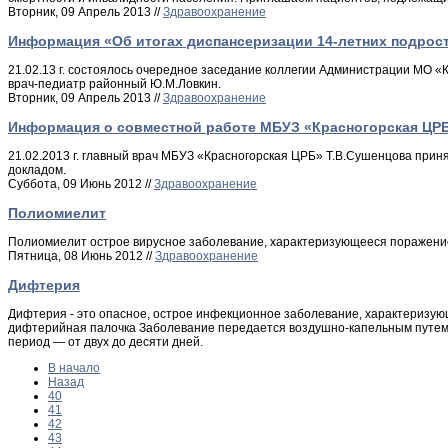
Вторник, 09 Апрель 2013 //
Здравоохранение
Информация «Об итогах диспансеризации 14-летних подрост
21.02.13 г. состоялось очередное заседание коллегии Администрации МО «
врач-педиатр районный Ю.М.Ловкин.
Вторник, 09 Апрель 2013 //
Здравоохранение
Информация о совместной работе МБУЗ «Красногорская ЦРБ»
21.02.2013 г. главный врач МБУЗ «Красногорская ЦРБ» Т.В.Сушенцова прин
докладом.
Суббота, 09 Июнь 2012 //
Здравоохранение
Полиомиелит
Полиомиелит острое вирусное заболевание, характеризующееся поражение
Пятница, 08 Июнь 2012 //
Здравоохранение
Дифтерия
Дифтерия - это опасное, острое инфекционное заболевание, характеризую
дифтерийная палочка Заболевание передается воздушно-капельным путем о
период — от двух до десяти дней.
В начало
Назад
40
41
42
43