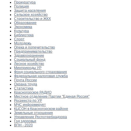
Прокуратура
Полиция
Защита населения
Сельское хозяйство
Строительство и ЖКХ
Образование
Экономика
Культура
Библиотека
Спорт
Молодежь
Опека и попечительство
Предпринимательство
Здравоохранение
Социальный фонд
Лесное хозяйство
Минприроды УР
Фонд социального страхования
Федеральная налоговая служба
Почта России
Охрана труда
Статистика
Красногорское РАДИО
Местное отделение Партии "Единая Россия"
Росреестр по УР
МЧС информирует
КЦСОН в Красногорском районе
Земельные отношения
Управление Роспотребнадзора
Год здоровья
ВПН - 2020