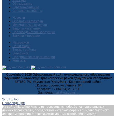
Культура
Образование
Здравоохранение
Сельское хозяйство
Новости
Обращения граждан
Муниципальные услуги
Защита населения
Противодействие коррупции
Закупки и продажи
Наш район
Наши люди
Бюджет района
Экономика
Предприятия и организации
Контакты
Copyright © 2026 Официальный сайт муниципального образования
"Муниципальный округ Красногорский район Удмуртской Республики"
427650, РФ, Удмуртская Республика, Красногорский район,
с.Красногорское, ул. Ленина, 64
тел/факс: +7 (34164) 2-17-51
Эл. почта:
Scroll to top
Слабовидящим
На сайте https://mo-krasno.ru производится обработка персональных
данных посетителей, посредством интернет-сервиса "Яндекс.Метрика",
для формирования статистических данных в обобщённом виде.