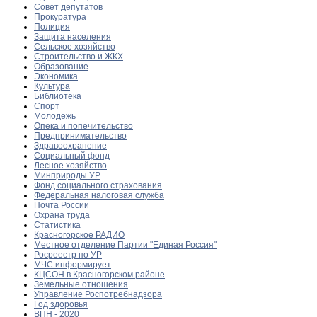
Совет депутатов
Прокуратура
Полиция
Защита населения
Сельское хозяйство
Строительство и ЖКХ
Образование
Экономика
Культура
Библиотека
Спорт
Молодежь
Опека и попечительство
Предпринимательство
Здравоохранение
Социальный фонд
Лесное хозяйство
Минприроды УР
Фонд социального страхования
Федеральная налоговая служба
Почта России
Охрана труда
Статистика
Красногорское РАДИО
Местное отделение Партии "Единая Россия"
Росреестр по УР
МЧС информирует
КЦСОН в Красногорском районе
Земельные отношения
Управление Роспотребнадзора
Год здоровья
ВПН - 2020