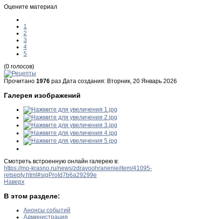
Оцените материал
1
2
3
4
5
(0 голосов)
Прочитано
1976
раз
Дата создания: Вторник, 20 Январь 2026
Галерея изображений
Смотреть встроенную онлайн галерею в:
https://mo-krasno.ru/news/zdravoohranenie/item/41095-
retsepty.html#sigProId7b6a29299e
Наверх
В этом разделе:
Анонсы событий
Администрация