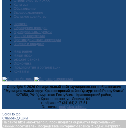
Строительство и ЖКХ
Культура
Образование
Здравоохранение
Сельское хозяйство
Новости
Обращения граждан
Муниципальные услуги
Защита населения
Противодействие коррупции
Закупки и продажи
Наш район
Наши люди
Бюджет района
Экономика
Предприятия и организации
Контакты
Copyright © 2026 Официальный сайт муниципального образования
"Муниципальный округ Красногорский район Удмуртской Республики"
427650, РФ, Удмуртская Республика, Красногорский район,
с.Красногорское, ул. Ленина, 64
тел/факс: +7 (34164) 2-17-51
Эл. почта:
Scroll to top
Слабовидящим
На сайте https://mo-krasno.ru производится обработка персональных
данных посетителей, посредством интернет-сервиса "Яндекс.Метрика",