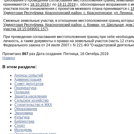
Требования о проведении согласования местоположения границ земельных
принимаются с
18.10.2019
г. по
18.11.2019
г., обоснованные возражения о 
участков после ознакомления с проектом межевого плана принимаются с
1
Удмуртская Республика, Красногорский район, с. Красногорское, ул. Ленина, 
Смежные земельные участки, в отношении местоположения границ которых
Удмуртская Республика, Красногорский район, с. Кокман, ул. Школьная, до
участка
18:15:049001:157
)
.
При проведении согласования местоположения границ при себе необходи
личность, а также документы о правах на земельный участок (часть 12 стать
Федерального закона от 24 июля 2007 г. N 221-ФЗ "О кадастровой деятельно
Прочитано
867
раз
Дата создания: Пятница, 18 Октябрь 2019
Наверх
В этом разделе:
Анонсы событий
Администрация
Совет депутатов
Прокуратура
Полиция
Защита населения
Сельское хозяйство
Строительство и ЖКХ
Образование
Экономика
Культура
Библиотека
Спорт
Молодежь
Опека и попечительство