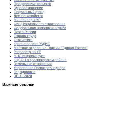
Предпринимательство
Здравоохранение
Социальный фонд
Лесное хозяйство
Минприроды УР
Фонд социального страхования
Федеральная налоговая служба
Почта России
Охрана труда
Статистика
Красногорское РАДИО
Местное отделение Партии "Единая Россия"
Росреестр по УР
МЧС информирует
КЦСОН в Красногорском районе
Земельные отношения
Управление Роспотребнадзора
Год здоровья
ВПН - 2020
Важные ссылки