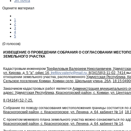
Эл. почта
Оцените материал
1
2
3
4
5
(0 голосов)
ИЗВЕЩЕНИЕ О ПРОВЕДЕНИИ СОБРАНИЯ О СОГЛАСОВАНИИ МЕСТОП
ЗЕМЕЛЬНОГО УЧАСТКА
Кадастровым инженером
Трефиловым Валерием Николаевичем, Удмуртская Р
ул. Кирова, д. 5 "а", офис 16,
trefilov.valeriy@mail.ru
, 8(34158)3-11-02, 7414
вы
отношении земельного участка, расположенного
Удмуртская Республика, К
Сельское поселение Кокман, Кокман село, Школьная улица, 26А
,
18:15:049
Заказчиком кадастровых работ является
Администрация муниципального о
адрес: Удмуртская Республика, Красногорский район, с. Кокман, ул. Центра
8 (34164) 52-7-25.
Собрание по поводу согласования местоположения границы состоится по 
Красногорский район, с. Красногорское, ул. Ленина, д. 64, кабинет № 14
18.
С проектом межевого плана земельного участка можно ознакомиться по ад
Красногорский район, с. Красногорское, ул. Ленина, д. 64, кабинет № 14
.