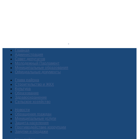
Главная
Администрация
Совет депутатов
Молодежный Парламент
Муниципальные образования
Официальные документы
Глава района
Строительство и ЖКХ
Культура
Образование
Здравоохранение
Сельское хозяйство
Новости
Обращения граждан
Муниципальные услуги
Защита населения
Противодействие коррупции
Закупки и продажи