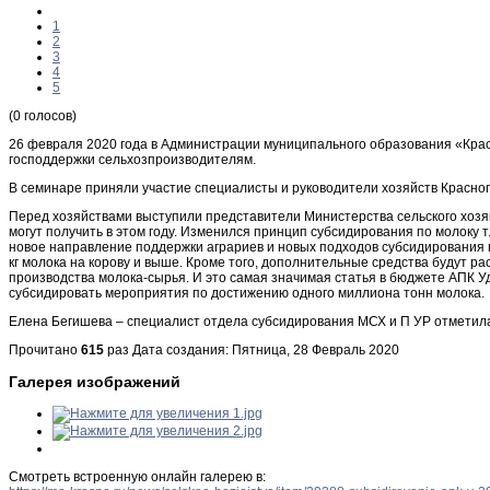
1
2
3
4
5
(0 голосов)
26 февраля 2020 года в Администрации муниципального образования «Кра
господдержки сельхозпроизводителям.
В семинаре приняли участие специалисты и руководители хозяйств Красного
Перед хозяйствами выступили представители Министерства сельского хозяй
могут получить в этом году. Изменился принцип субсидирования по молоку 
новое направление поддержки аграриев и новых подходов субсидирования 
кг молока на корову и выше. Кроме того, дополнительные средства будут 
производства молока-сырья. И это самая значимая статья в бюджете АПК У
субсидировать мероприятия по достижению одного миллиона тонн молока.
Елена Бегишева – специалист отдела субсидирования МСХ и П УР отметила
Прочитано
615
раз
Дата создания: Пятница, 28 Февраль 2020
Галерея изображений
Смотреть встроенную онлайн галерею в: