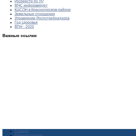
Росреестр по УР
МЧС информирует
КЦСОН в Красногорском районе
Земельные отношения
Управление Роспотребнадзора
Год здоровья
ВПН - 2020
Важные ссылки
Главная
Администрация