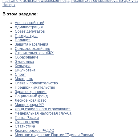
https://mo-krasno.ru/news/selskoe-hozjajstvo/item/29288-subsidirovanie-apk-
Наверх
В этом разделе:
Анонсы событий
Администрация
Совет депутатов
Прокуратура
Полиция
Защита населения
Сельское хозяйство
Строительство и ЖКХ
Образование
Экономика
Культура
Библиотека
Спорт
Молодежь
Опека и попечительство
Предпринимательство
Здравоохранение
Социальный фонд
Лесное хозяйство
Минприроды УР
Фонд социального страхования
Федеральная налоговая служба
Почта России
Охрана труда
Статистика
Красногорское РАДИО
Местное отделение Партии "Единая Россия"