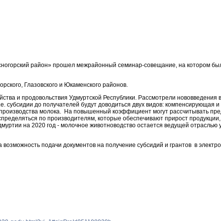
сногорский район» прошел межрайонный семинар-совещание, на котором бы
рского, Глазовского и Юкаменского районов.
ства и продовольствия Удмуртской Республики. Рассмотрели нововведения в
т.е. субсидии до получателей будут доводиться двух видов: компенсирующая и
производства молока. На повышенный коэффициент могут рассчитывать предп
распределяться по производителям, которые обеспечивают прирост продукции,
дмуртии на 2020 год - молочное животноводство остается ведущей отраслью у
 возможность подачи документов на получение субсидий и грантов в электр