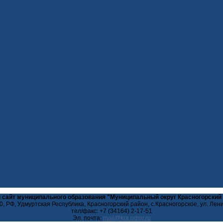
 сайт муниципального образования "Муниципальный округ Красногорский
, РФ, Удмуртская Республика, Красногорский район, с.Красногорское, ул. Лен
тел/факс: +7 (34164) 2-17-51
Эл. почта: