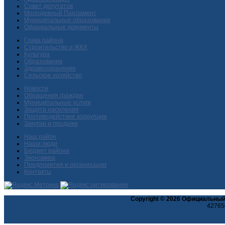
Совет депутатов
Молодежный Парламент
Муниципальные образования
Официальные документы
Глава района
Строительство и ЖКХ
Культура
Образование
Здравоохранение
Сельское хозяйство
Новости
Обращения граждан
Муниципальные услуги
Защита населения
Противодействие коррупции
Закупки и продажи
Наш район
Наши люди
Бюджет района
Экономика
Предприятия и организации
Контакты
Copyright © 2026 Официальный
427650