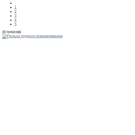
1
2
3
4
5
(0 голосов)