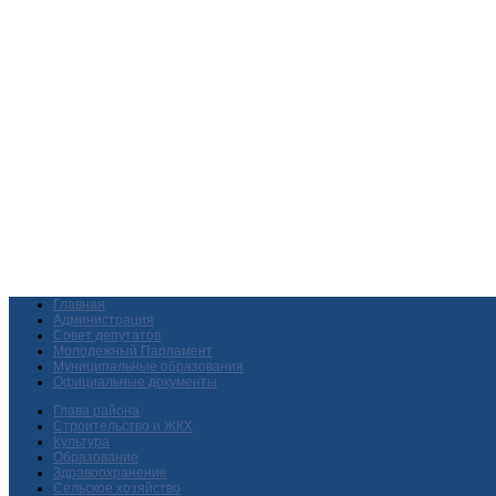
Главная
Администрация
Совет депутатов
Молодежный Парламент
Муниципальные образования
Официальные документы
Глава района
Строительство и ЖКХ
Культура
Образование
Здравоохранение
Сельское хозяйство