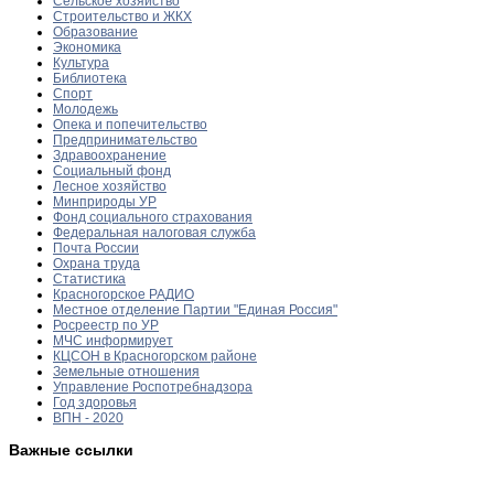
Сельское хозяйство
Строительство и ЖКХ
Образование
Экономика
Культура
Библиотека
Спорт
Молодежь
Опека и попечительство
Предпринимательство
Здравоохранение
Социальный фонд
Лесное хозяйство
Минприроды УР
Фонд социального страхования
Федеральная налоговая служба
Почта России
Охрана труда
Статистика
Красногорское РАДИО
Местное отделение Партии "Единая Россия"
Росреестр по УР
МЧС информирует
КЦСОН в Красногорском районе
Земельные отношения
Управление Роспотребнадзора
Год здоровья
ВПН - 2020
Важные ссылки