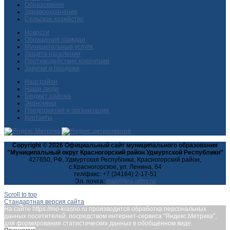
Образование
Здравоохранение
Сельское хозяйство
Новости
Обращения граждан
Муниципальные услуги
Защита населения
Противодействие коррупции
Закупки и продажи
Наш район
Наши люди
Бюджет района
Экономика
Предприятия и организации
Контакты
Copyright © 2026 Официальный сайт муниципального образования
"Муниципальный округ Красногорский район Удмуртской Республики"
427650, РФ, Удмуртская Республика, Красногорский район,
с.Красногорское, ул. Ленина, 64
тел/факс: +7 (34164) 2-17-51
Эл. почта:
Scroll to top
Стандартная версия сайта
На сайте https://mo-krasno.ru производится обработка персональных
данных посетителей, посредством интернет-сервиса "Яндекс.Метрика",
для формирования статистических данных в обобщённом виде.