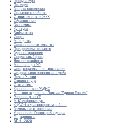
Прокуратура
Полиция
Защита населения
Сельское хозяйство
Строительство и ЖКХ
Образование
Экономика
Культура
Библиотека
Спорт
Молодежь
Опека и попечительство
Предпринимательство
Здравоохранение
Социальный фонд
Лесное хозяйство
Минприроды УР
Фонд социального страхования
Федеральная налоговая служба
Почта России
Охрана труда
Статистика
Красногорское РАДИО
Местное отделение Партии "Единая Россия"
Росреестр по УР
МЧС информирует
КЦСОН в Красногорском районе
Земельные отношения
Управление Роспотребнадзора
Год здоровья
ВПН - 2020