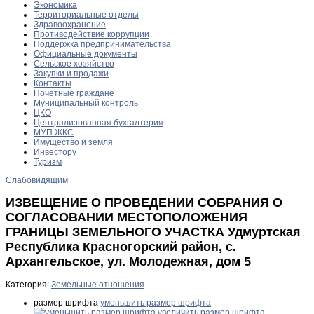
Экономика
Территориальные отделы
Здравоохранение
Противодействие коррупции
Поддержка предпринимательства
Официальные документы
Сельское хозяйство
Закупки и продажи
Контакты
Почетные граждане
Муниципальный контроль
ЦКО
Централизованная бухгалтерия
МУП ЖКС
Имущество и земля
Инвестору
Туризм
Слабовидящим
ИЗВЕЩЕНИЕ О ПРОВЕДЕНИИ СОБРАНИЯ О
СОГЛАСОВАНИИ МЕСТОПОЛОЖЕНИЯ
ГРАНИЦЫ ЗЕМЕЛЬНОГО УЧАСТКА Удмуртская
Республика Красногорский район, с.
Архангельское, ул. Молодежная, дом 5
Категория:
Земельные отношения
размер шрифта
уменьшить размер шрифта
увеличить размер шрифта