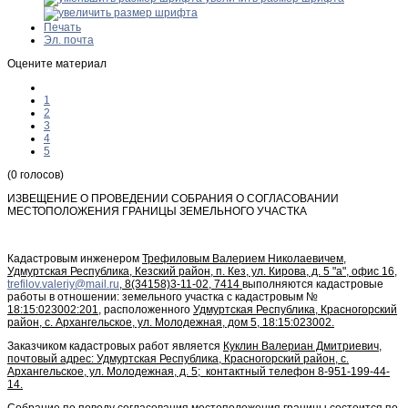
Печать
Эл. почта
Оцените материал
1
2
3
4
5
(0 голосов)
ИЗВЕЩЕНИЕ О ПРОВЕДЕНИИ СОБРАНИЯ О СОГЛАСОВАНИИ
МЕСТОПОЛОЖЕНИЯ ГРАНИЦЫ ЗЕМЕЛЬНОГО УЧАСТКА
Кадастровым инженером
Трефиловым Валерием Николаевичем,
Удмуртская Республика, Кезский район, п. Кез, ул. Кирова, д. 5 "а", офис 16,
trefilov.valeriy@mail.ru
, 8(34158)3-11-02, 7414
выполняются кадастровые
работы в отношении: земельного участка с кадастровым №
18:15:023002:201
, расположенного
Удмуртская Республика, Красногорский
район, с. Архангельское, ул. Молодежная, дом 5, 18:15:023002.
Заказчиком кадастровых работ является
Куклин Валериан Дмитриевич,
почтовый адрес: Удмуртская Республика, Красногорский район, с.
Архангельское, ул. Молодежная, д. 5; контактный телефон 8-951-199-44-
14.
Собрание по поводу согласования местоположения границы состоится по