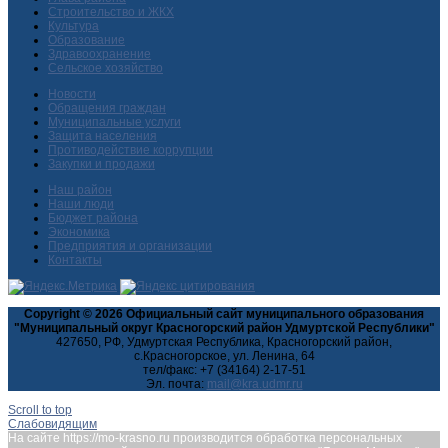
Строительство и ЖКХ
Культура
Образование
Здравоохранение
Сельское хозяйство
Новости
Обращения граждан
Муниципальные услуги
Защита населения
Противодействие коррупции
Закупки и продажи
Наш район
Наши люди
Бюджет района
Экономика
Предприятия и организации
Контакты
Copyright © 2026 Официальный сайт муниципального образования
"Муниципальный округ Красногорский район Удмуртской Республики"
427650, РФ, Удмуртская Республика, Красногорский район,
с.Красногорское, ул. Ленина, 64
тел/факс: +7 (34164) 2-17-51
Эл. почта:
Scroll to top
Слабовидящим
На сайте https://mo-krasno.ru производится обработка персональных