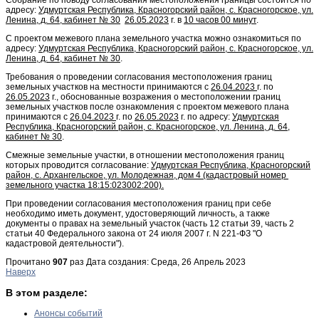
адресу:
Удмуртская Республика, Красногорский район, с. Красногорское, ул.
Ленина, д. 64, кабинет № 30
26.05.2023
г. в
10 часов 00 минут
.
С проектом межевого плана земельного участка можно ознакомиться по
адресу:
Удмуртская Республика, Красногорский район, с. Красногорское, ул.
Ленина, д. 64, кабинет № 30
.
Требования о проведении согласования местоположения границ
земельных участков на местности принимаются с
26.04.2023
г. по
26.05.2023
г., обоснованные возражения о местоположении границ
земельных участков после ознакомления с проектом межевого плана
принимаются с
26.04.2023
г. по
26.05.2023
г. по адресу:
Удмуртская
Республика, Красногорский район, с. Красногорское, ул. Ленина, д. 64,
кабинет № 30
.
Смежные земельные участки, в отношении местоположения границ
которых проводится согласование:
Удмуртская Республика, Красногорский
район, с. Архангельское, ул. Молодежная, дом 4 (кадастровый номер
земельного участка 18:15:023002:200).
При проведении согласования местоположения границ при себе
необходимо иметь документ, удостоверяющий личность, а также
документы о правах на земельный участок (часть 12 статьи 39, часть 2
статьи 40 Федерального закона от 24 июля 2007 г. N 221-ФЗ "О
кадастровой деятельности").
Прочитано
907
раз
Дата создания: Среда, 26 Апрель 2023
Наверх
В этом разделе:
Анонсы событий