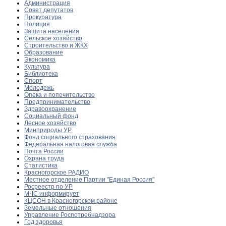
Администрация
Совет депутатов
Прокуратура
Полиция
Защита населения
Сельское хозяйство
Строительство и ЖКХ
Образование
Экономика
Культура
Библиотека
Спорт
Молодежь
Опека и попечительство
Предпринимательство
Здравоохранение
Социальный фонд
Лесное хозяйство
Минприроды УР
Фонд социального страхования
Федеральная налоговая служба
Почта России
Охрана труда
Статистика
Красногорское РАДИО
Местное отделение Партии "Единая Россия"
Росреестр по УР
МЧС информирует
КЦСОН в Красногорском районе
Земельные отношения
Управление Роспотребнадзора
Год здоровья