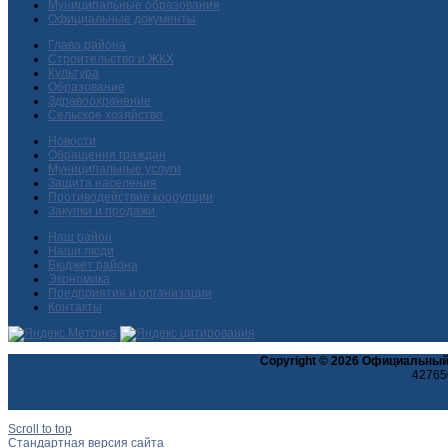
Муниципальные образования
Официальные документы
Глава района
Строительство и ЖКХ
Культура
Образование
Здравоохранение
Сельское хозяйство
Новости
Обращения граждан
Муниципальные услуги
Защита населения
Противодействие коррупции
Закупки и продажи
Наш район
Наши люди
Бюджет района
Экономика
Предприятия и организации
Контакты
Copyright © 2026 Официальный
427650
Scroll to top
Стандартная версия сайта