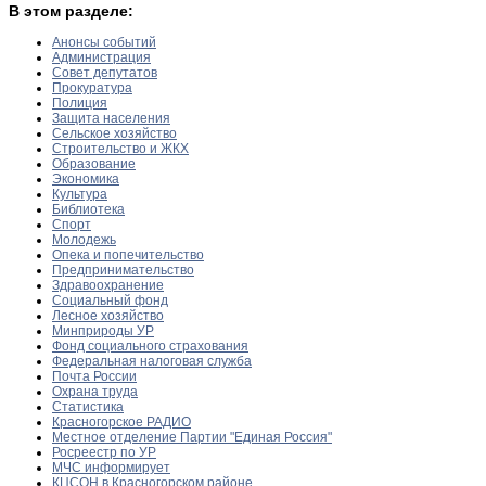
В этом разделе:
Анонсы событий
Администрация
Совет депутатов
Прокуратура
Полиция
Защита населения
Сельское хозяйство
Строительство и ЖКХ
Образование
Экономика
Культура
Библиотека
Спорт
Молодежь
Опека и попечительство
Предпринимательство
Здравоохранение
Социальный фонд
Лесное хозяйство
Минприроды УР
Фонд социального страхования
Федеральная налоговая служба
Почта России
Охрана труда
Статистика
Красногорское РАДИО
Местное отделение Партии "Единая Россия"
Росреестр по УР
МЧС информирует
КЦСОН в Красногорском районе