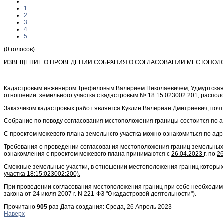
1
2
3
4
5
(0 голосов)
ИЗВЕЩЕНИЕ О ПРОВЕДЕНИИ СОБРАНИЯ О СОГЛАСОВАНИИ МЕСТОПОЛ
Кадастровым инженером
Трефиловым Валерием Николаевичем, Удмуртская Рес
отношении: земельного участка с кадастровым №
18:15:023002:201
, распо
Заказчиком кадастровых работ является
Куклин Валериан Дмитриевич, почто
Собрание по поводу согласования местоположения границы состоится по а
С проектом межевого плана земельного участка можно ознакомиться по адр
Требования о проведении согласования местоположения границ земельных
ознакомления с проектом межевого плана принимаются с
26.04.2023
г. по
26
Смежные земельные участки, в отношении местоположения границ которых
участка 18:15:023002:200).
При проведении согласования местоположения границ при себе необходимо и
закона от 24 июля 2007 г. N 221-ФЗ "О кадастровой деятельности").
Прочитано
905
раз
Дата создания: Среда, 26 Апрель 2023
Наверх