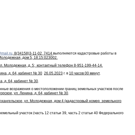
@mail.ru
, 8(34158)3-11-02, 7414
выполняются кадастровые работы в
Молодежная, дом 5, 18:15:023002.
ул. Молодежная, д. 5; контактный телефон 8-951-199-44-14.
ина, д. 64, кабинет № 30
26.05.2023
г. в
10 часов 00 минут
.
а, д. 64, кабинет № 30
.
анные возражения о местоположении границ земельных участков после
орское, ул. Ленина, д. 64, кабинет № 30
.
Архангельское, ул. Молодежная, дом 4 (кадастровый номер земельного
мельный участок (часть 12 статьи 39, часть 2 статьи 40 Федерального