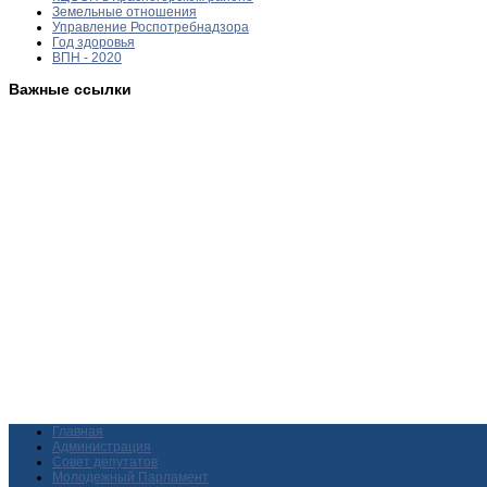
Земельные отношения
Управление Роспотребнадзора
Год здоровья
ВПН - 2020
Важные ссылки
Главная
Администрация
Совет депутатов
Молодежный Парламент