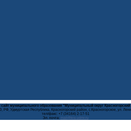
 сайт муниципального образования "Муниципальный округ Красногорский
, РФ, Удмуртская Республика, Красногорский район, с.Красногорское, ул. Лен
тел/факс: +7 (34164) 2-17-51
Эл. почта: