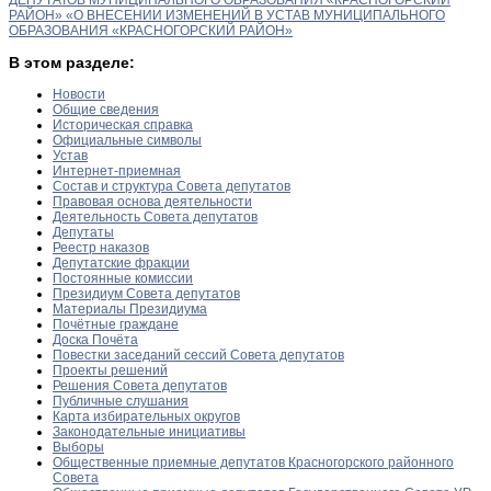
РАЙОН» «О ВНЕСЕНИИ ИЗМЕНЕНИЙ В УСТАВ МУНИЦИПАЛЬНОГО
ОБРАЗОВАНИЯ «КРАСНОГОРСКИЙ РАЙОН»
В этом разделе:
Новости
Общие сведения
Историческая справка
Официальные символы
Устав
Интернет-приемная
Состав и структура Совета депутатов
Правовая основа деятельности
Деятельность Совета депутатов
Депутаты
Реестр наказов
Депутатские фракции
Постоянные комиссии
Президиум Совета депутатов
Материалы Президиума
Почётные граждане
Доска Почёта
Повестки заседаний сессий Совета депутатов
Проекты решений
Решения Совета депутатов
Публичные слушания
Карта избирательных округов
Законодательные инициативы
Выборы
Общественные приемные депутатов Красногорского районного
Совета