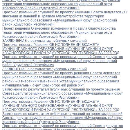
территории муниципального образования «Муниципальный округ
Красногорский район Удмуртской Республики»
Протокол публичных слушаний по проекту: Решение Совета депутатов «О
внесении изменений в Правила благоустройства территории
муниципального образования «Муниципальный округ Красногорский
район Удмуртской Республики»
Проект решения О внесении изменений в Правила благоустройства
территории муниципального образования «Муниципальный округ
Красногорский район Удмуртской Республики»
ЗАКЛЮЧЕНИЕ о результатах публичных слушаний
Протокол проекта Решения ОБ ИСПОЛНЕНИИ БЮДЖЕТА
МУНИЦИПАЛЬНОГО ОБРАЗОВАНИЯ «МУНИЦИПАЛЬНЫЙ ОКРУГ
КРАСНОГОРСКИЙ РАЙОН УДМУРТСКОЙ РЕСПУБЛИКИ» ЗА 2023 ГОД
Протокол публичных слушаний по проектам решений Совета депутатов
муниципального образования «Муниципальный округ Красногорский
район Удмуртской Республики»
ЗАКЛЮЧЕНИЕ о результатах публичных слушаний
Протокол публичных слушаний по проекту решения Совета депутатов
муниципального образования «Муниципальный округ Красногорский
район» «О внесении изменений в Устав муниципального образования
«Муниципальный округ Красногорский район УР"
Заключение по результатам публичных слушаний по проекту решения
Совета депутатов муниципального образования «Муниципальный округ
Красногорский район Удмуртской Республики»
Протокол проекта Решения ОБ ИСПОЛНЕНИИ БЮДЖЕТА
МУНИЦИПАЛЬНОГО ОБРАЗОВАНИЯ «МУНИЦИПАЛЬНЫЙ ОКРУГ
КРАСНОГОРСКИЙ РАЙОН УДМУРТСКОЙ РЕСПУБЛИКИ» ЗА 2022 ГОД
Заключение по результатам публичных слушаний по проектам решений
Совета депутатов муниципального образования «Муниципальный округ
Красногорский район Удмуртской Республики»
Протокол публичных слушаний по проектам решений Совета депутатов
муниципального образования «Муниципальный округ Красногорский