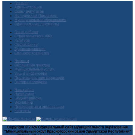
Главная
Администрация
Совет депутатов
Молодежный Парламент
Муниципальные образования
Официальные документы
Глава района
Строительство и ЖКХ
Культура
Образование
Здравоохранение
Сельское хозяйство
Новости
Обращения граждан
Муниципальные услуги
Защита населения
Противодействие коррупции
Закупки и продажи
Наш район
Наши люди
Бюджет района
Экономика
Предприятия и организации
Контакты
Copyright © 2026 Официальный сайт муниципального образования
"Муниципальный округ Красногорский район Удмуртской Республики"