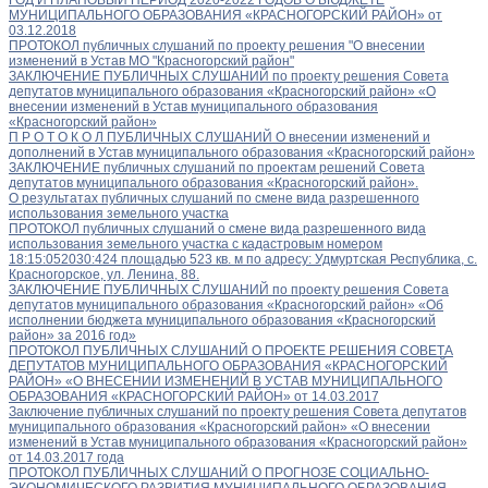
МУНИЦИПАЛЬНОГО ОБРАЗОВАНИЯ «КРАСНОГОРСКИЙ РАЙОН» от
03.12.2018
ПРОТОКОЛ публичных слушаний по проекту решения "О внесении
изменений в Устав МО "Красногорский район"
ЗАКЛЮЧЕНИЕ ПУБЛИЧНЫХ СЛУШАНИЙ по проекту решения Совета
депутатов муниципального образования «Красногорский район» «О
внесении изменений в Устав муниципального образования
«Красногорский район»
П Р О Т О К О Л ПУБЛИЧНЫХ СЛУШАНИЙ О внесении изменений и
дополнений в Устав муниципального образования «Красногорский район»
ЗАКЛЮЧЕНИЕ публичных слушаний по проектам решений Совета
депутатов муниципального образования «Красногорский район».
О результатах публичных слушаний по смене вида разрешенного
использования земельного участка
ПРОТОКОЛ публичных слушаний о смене вида разрешенного вида
использования земельного участка с кадастровым номером
18:15:052030:424 площадью 523 кв. м по адресу: Удмуртская Республика, с.
Красногорское, ул. Ленина, 88.
ЗАКЛЮЧЕНИЕ ПУБЛИЧНЫХ СЛУШАНИЙ по проекту решения Совета
депутатов муниципального образования «Красногорский район» «Об
исполнении бюджета муниципального образования «Красногорский
район» за 2016 год»
ПРОТОКОЛ ПУБЛИЧНЫХ СЛУШАНИЙ О ПРОЕКТЕ РЕШЕНИЯ СОВЕТА
ДЕПУТАТОВ МУНИЦИПАЛЬНОГО ОБРАЗОВАНИЯ «КРАСНОГОРСКИЙ
РАЙОН» «О ВНЕСЕНИИ ИЗМЕНЕНИЙ В УСТАВ МУНИЦИПАЛЬНОГО
ОБРАЗОВАНИЯ «КРАСНОГОРСКИЙ РАЙОН» от 14.03.2017
Заключение публичных слушаний по проекту решения Совета депутатов
муниципального образования «Красногорский район» «О внесении
изменений в Устав муниципального образования «Красногорский район»
от 14.03.2017 года
ПРОТОКОЛ ПУБЛИЧНЫХ СЛУШАНИЙ О ПРОГНОЗЕ СОЦИАЛЬНО-
ЭКОНОМИЧЕСКОГО РАЗВИТИЯ МУНИЦИПАЛЬНОГО ОБРАЗОВАНИЯ