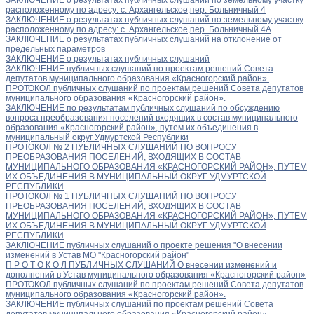
расположенному по адресу: с. Архангельское,пер. Больничный 4
ЗАКЛЮЧЕНИЕ о результатах публичных слушаний по земельному участку
расположенному по адресу: с. Архангельское,пер. Больничный 4А
ЗАКЛЮЧЕНИЕ о результатах публичных слушаний на отклонение от
предельных параметров
ЗАКЛЮЧЕНИЕ о результатах публичных слушаний
ЗАКЛЮЧЕНИЕ публичных слушаний по проектам решений Совета
депутатов муниципального образования «Красногорский район».
ПРОТОКОЛ публичных слушаний по проектам решений Совета депутатов
муниципального образования «Красногорский район».
ЗАКЛЮЧЕНИЕ по результатам публичных слушаний по обсуждению
вопроса преобразования поселений входящих в состав муниципального
образования «Красногорский район», путем их объединения в
муниципальный округ Удмуртской Республики
ПРОТОКОЛ № 2 ПУБЛИЧНЫХ СЛУШАНИЙ ПО ВОПРОСУ
ПРЕОБРАЗОВАНИЯ ПОСЕЛЕНИЙ, ВХОДЯЩИХ В СОСТАВ
МУНИЦИПАЛЬНОГО ОБРАЗОВАНИЯ «КРАСНОГОРСКИЙ РАЙОН», ПУТЕМ
ИХ ОБЪЕДИНЕНИЯ В МУНИЦИПАЛЬНЫЙ ОКРУГ УДМУРТСКОЙ
РЕСПУБЛИКИ
ПРОТОКОЛ № 1 ПУБЛИЧНЫХ СЛУШАНИЙ ПО ВОПРОСУ
ПРЕОБРАЗОВАНИЯ ПОСЕЛЕНИЙ, ВХОДЯЩИХ В СОСТАВ
МУНИЦИПАЛЬНОГО ОБРАЗОВАНИЯ «КРАСНОГОРСКИЙ РАЙОН», ПУТЕМ
ИХ ОБЪЕДИНЕНИЯ В МУНИЦИПАЛЬНЫЙ ОКРУГ УДМУРТСКОЙ
РЕСПУБЛИКИ
ЗАКЛЮЧЕНИЕ публичных слушаний о проекте решения "О внесении
изменений в Устав МО "Красногорский район"
П Р О Т О К О Л ПУБЛИЧНЫХ СЛУШАНИЙ О внесении изменений и
дополнений в Устав муниципального образования «Красногорский район»
ПРОТОКОЛ публичных слушаний по проектам решений Совета депутатов
муниципального образования «Красногорский район».
ЗАКЛЮЧЕНИЕ публичных слушаний по проектам решений Совета
депутатов муниципального образования «Красногорский район».