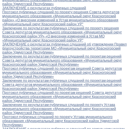
район Удмуртской Республики»
ЗАКЛЮЧЕНИЕ о результатах публичных слушаний
Протокол публичных слушаний по проекту решения Совета депутатов
муниципального образования «Муниципальный округ Красногорский
район» «О внесении изменений в Устав муниципального образования
«Муниципальный округ Красногорский район УР"
Заключение по результатам публичных слушаний по проекту решения
Совета депутатов муниципального образования «Муниципальный округ
Красногорский район УР» «О внесении изменений в Устав МО
«Муниципальный округ Красногорский район УР"
ЗАКЛЮЧЕНИЕ о результатах публичных слушаний об утверждении Правил
благоустройства территории МО «Муниципальный округ Красногорский
район Удмуртской Республики»
Заключение по результатам публичных слушаний по проектам решений
Совета депутатов муниципального образования «Муниципальный округ
Красногорский район Удмуртской Республики»
Протокол публичных слушаний по проектам решений Совета депутатов
муниципального образования «Муниципальный округ Красногорский
район Удмуртской Республики»
Заключение по результатам публичных слушаний по проектам решений
Совета депутатов муниципального образования «Муниципальный округ
Красногорский район Удмуртской Республики»
Протокол публичных слушаний по проектам решений Совета депутатов
муниципального образования «Муниципальный округ Красногорский
район Удмуртской Республики»
Заключение по результатам публичных слушаний по проекту Устава
муниципального образования «Муниципальный округ Красногорский
район Удмуртской Республики»
Протокол публичных слушаний по проекту Устава муниципального
образования «Муниципальный округ Красногорский район Удмуртской
Республики»
ЗАКЛЮЧЕНИЕ о результатах публичных слушаний по земельному участку