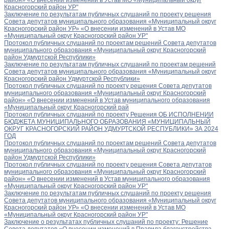
Красногорский район УР"
Заключение по результатам публичных слушаний по проекту решения
Совета депутатов муниципального образования «Муниципальный округ
Красногорский район УР» «О внесении изменений в Устав МО
«Муниципальный округ Красногорский район УР"
Протокол публичных слушаний по проектам решений Совета депутатов
муниципального образования «Муниципальный округ Красногорский
район Удмуртской Республики»
Заключение по результатам публичных слушаний по проектам решений
Совета депутатов муниципального образования «Муниципальный округ
Красногорский район Удмуртской Республики»
Протокол публичных слушаний по проекту решения Совета депутатов
муниципального образования «Муниципальный округ Красногорский
район» «О внесении изменений в Устав муниципального образования
«Муниципальный округ Красногорский рай
Протокол публичных слушаний по проекту Решения ОБ ИСПОЛНЕНИИ
БЮДЖЕТА МУНИЦИПАЛЬНОГО ОБРАЗОВАНИЯ «МУНИЦИПАЛЬНЫЙ
ОКРУГ КРАСНОГОРСКИЙ РАЙОН УДМУРТСКОЙ РЕСПУБЛИКИ» ЗА 2024
ГОД
Протокол публичных слушаний по проектам решений Совета депутатов
муниципального образования «Муниципальный округ Красногорский
район Удмуртской Республики»
Протокол публичных слушаний по проекту решения Совета депутатов
муниципального образования «Муниципальный округ Красногорский
район» «О внесении изменений в Устав муниципального образования
«Муниципальный округ Красногорский район УР"
Заключение по результатам публичных слушаний по проекту решения
Совета депутатов муниципального образования «Муниципальный округ
Красногорский район УР» «О внесении изменений в Устав МО
«Муниципальный округ Красногорский район УР"
Заключение о результатах публичных слушаний по проекту: Решение
Совета депутатов «О внесении изменений в Правила благоустройства