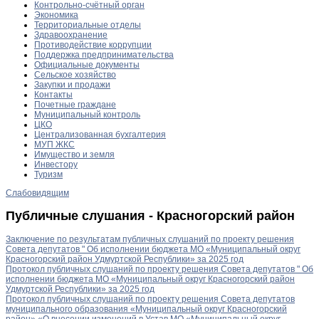
Контрольно-счётный орган
Экономика
Территориальные отделы
Здравоохранение
Противодействие коррупции
Поддержка предпринимательства
Официальные документы
Сельское хозяйство
Закупки и продажи
Контакты
Почетные граждане
Муниципальный контроль
ЦКО
Централизованная бухгалтерия
МУП ЖКС
Имущество и земля
Инвестору
Туризм
Слабовидящим
Публичные слушания - Красногорский район
Заключение по результатам публичных слушаний по проекту решения
Совета депутатов " Об исполнении бюджета МО «Муниципальный округ
Красногорский район Удмуртской Республики» за 2025 год
Протокол публичных слушаний по проекту решения Совета депутатов " Об
исполнении бюджета МО «Муниципальный округ Красногорский район
Удмуртской Республики» за 2025 год
Протокол публичных слушаний по проекту решения Совета депутатов
муниципального образования «Муниципальный округ Красногорский
район» «О внесении изменений в Устав МО «Муниципальный округ