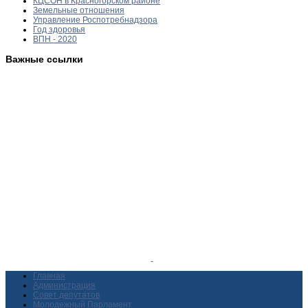
КЦСОН в Красногорском районе
Земельные отношения
Управление Роспотребнадзора
Год здоровья
ВПН - 2020
Важные ссылки
Главная
Администрация
Совет депутатов
Молодежный Парламент