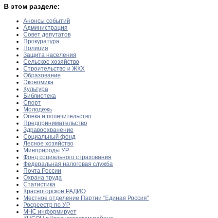
В этом разделе:
Анонсы событий
Администрация
Совет депутатов
Прокуратура
Полиция
Защита населения
Сельское хозяйство
Строительство и ЖКХ
Образование
Экономика
Культура
Библиотека
Спорт
Молодежь
Опека и попечительство
Предпринимательство
Здравоохранение
Социальный фонд
Лесное хозяйство
Минприроды УР
Фонд социального страхования
Федеральная налоговая служба
Почта России
Охрана труда
Статистика
Красногорское РАДИО
Местное отделение Партии "Единая Россия"
Росреестр по УР
МЧС информирует