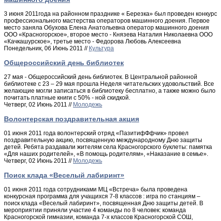
3 июня 2011года на районном празднике « Березка» был проведен конкурс
профессионального мастерства операторов машинного доения. Первое
место заняла Обухова Елена Анатольевна оператор машинного доения
ООО «Красногорское», второе место - Князева Наталия Николаевна ООО
«Качкашурское», третье место - Федорова Любовь Алексеевна
Понедельник, 06 Июнь 2011 //
Культура
Общероссийский день библиотек
27 мая - Общероссийский день библиотек. В Центральной районной
библиотеке с 23 – 29 мая прошла Неделя читательских удовольствий. Все
желающие могли записаться в библиотеку бесплатно, а также можно было
почитать платные книги с 50% - ной скидкой.
Четверг, 02 Июнь 2011 //
Молодежь
Волонтерская поздравительная акция
01 июня 2011 года волонтерский отряд «ПазитифФфчик» провел
поздравительную акцию, посвященную международному Дню защиты
детей. Ребята раздавали жителям села Красногорского буклеты: памятка
«Для наших родителей», «В помощь родителям», «Наказание в семье».
Четверг, 02 Июнь 2011 //
Молодежь
Поиск клада «Веселый лабиринт»
01 июня 2011 года сотрудниками МЦ «Встреча» была проведена
конкурсная программа для учащихся 7-8 классов : игра по станциям –
поиск клада «Веселый лабиринт», посвященная Дню защиты детей. В
мероприятии приняли участие 4 команды по 8 человек: команда
Красногорской гимназии, команда 7-х классов Красногорской СОШ,