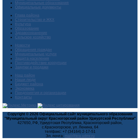
Муниципальные образования
Официальные документы
Глава района
Строительство и ЖКХ
Культура
Образование
Здравоохранение
Сельское хозяйство
Новости
Обращения граждан
Муниципальные услуги
Защита населения
Противодействие коррупции
Закупки и продажи
Наш район
Наши люди
Бюджет района
Экономика
Предприятия и организации
Контакты
Copyright © 2026 Официальный сайт муниципального образования
"Муниципальный округ Красногорский район Удмуртской Республики"
427650, РФ, Удмуртская Республика, Красногорский район,
с.Красногорское, ул. Ленина, 64
тел/факс: +7 (34164) 2-17-51
Эл. почта: