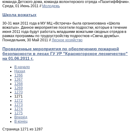
команда Детского дома, команда волонтерского отряда «ПазитифФфчик».
Среда, 01 Июнь 2011 //
Молодежь
Школа вожатых
30-31 мая 2011 года в МУ МЦ «Встреча» была организована «Школа
вожатых». Данное мероприятие посетили подростки, которые в течение
июня 2011 года будут работать младшими вожатыми сводных отрядов в
рамках программы по трудоустройству подростков «Свеча дружбы».
Понедельник, 30 Май 2011 //
Лесное хозяйство
Проведенные мероприятия по обеспечению пожарной
безопасности в лесах ГУ УР "Красногорское лесничество"
на 01.06.2011 г.
В начало
Назад
1266
1267
1268
1269
1270
1271
1272
1273
1274
1275
Вперёд
В конец
Страница 1271 из 1287